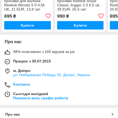
Кросівки для малюка
Кросівки Reebok Royal
Крос
Reebok Almotio 5.0 4,5k
Classic Jogger 2.0 6,5 uk,
Reeb
UK, 21 EUR, 13,8 см!
39 EUR, 25,5 см!
20 E
Оригінал!
Оригінал!
Ориг
695
990
695
₴
₴
Купити
Купити
Про нас
98% позитивних з 165 відгуків за рік
Працює з 30.07.2015
м. Дніпро
ул. Набережная Победы 56, Дніпро, Україна
Контакти
Сьогодні вихідний
Показати весь графік роботи
Про нас