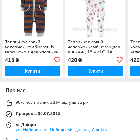
Теплий флісовий
Теплий флісовий
Тепл
чоловічок, комбінезон із
чоловічок комбінезон для
чоло
капюшоном для хлопчика
дівчинки, 18 міс! США.
кап
відомого бренда США, 9
Заміри.
відо
415
420
420
₴
₴
міс! Заміри.
міс!
Купити
Купити
Про нас
98% позитивних з 164 відгуків за рік
Працює з 30.07.2015
м. Дніпро
ул. Набережная Победы 56, Дніпро, Україна