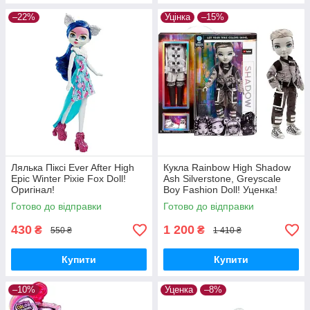
–22%
Уцінка
–15%
Лялька Піксі Ever After High
Кукла Rainbow High Shadow
Epic Winter Pixie Fox Doll!
Ash Silverstone, Greyscale
Оригінал!
Boy Fashion Doll! Уценка!
Готово до відправки
Готово до відправки
430
1 200
₴
₴
550 ₴
1 410 ₴
Купити
Купити
–10%
Уценка
–8%