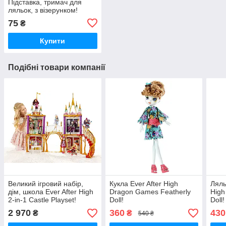
Підставка, тримач для
ляльок, з візерунком!
75
₴
Купити
Подібні товари компанії
Великий ігровий набір,
Кукла Ever After High
Ляль
дім, школа Ever After High
Dragon Games Featherly
High
2-in-1 Castle Playset!
Doll!
Doll
Оригінал!
2 970
360
430
₴
₴
540 ₴