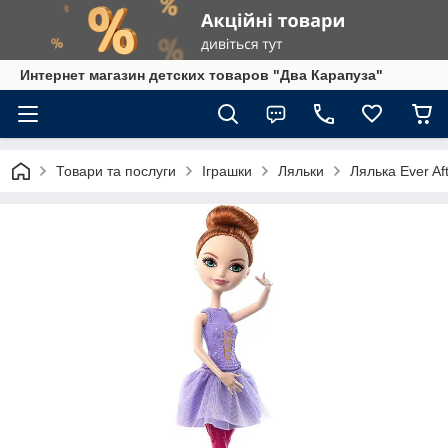
Интернет магазин детских товаров "Два Карапуза"
Товари та послуги
Іграшки
Ляльки
Лялька Ever Aft