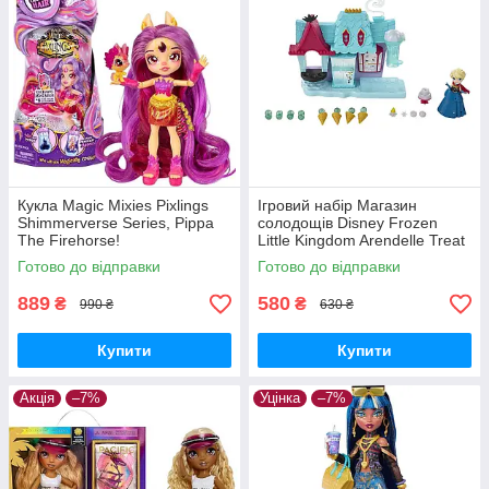
Кукла Magic Mixies Pixlings
Ігровий набір Магазин
Shimmerverse Series, Pippa
солодощів Disney Frozen
The Firehorse!
Little Kingdom Arendelle Treat
Shoppe! ОЧЕНКА! Читайте
Готово до відправки
Готово до відправки
опис.
889
580
₴
₴
990 ₴
630 ₴
Купити
Купити
Акція
–7%
Уцінка
–7%