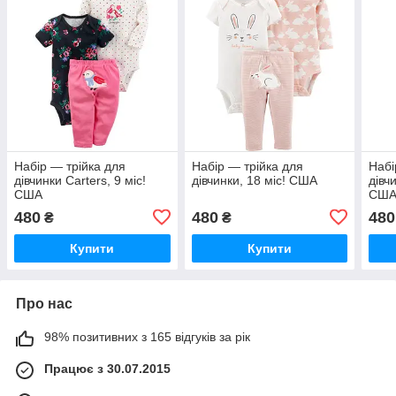
Набір — трійка для
Набір — трійка для
Набі
дівчинки Carters, 9 міс!
дівчинки, 18 міс! США
дівч
США
США
480
480
480
₴
₴
Купити
Купити
Про нас
98% позитивних з 165 відгуків за рік
Працює з 30.07.2015