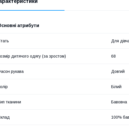
арактеристики
Основні атрибути
тать
Для дівч
озмір дитячого одягу (за зростом)
68
асон рукава
Довгий
олір
Білий
ип тканини
Бавовна
Склад
100% ба