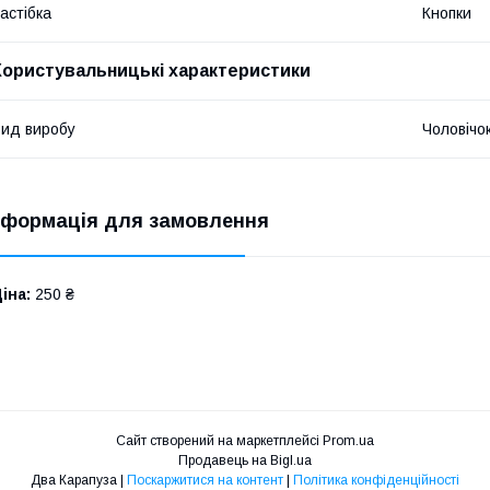
астібка
Кнопки
Користувальницькі характеристики
ид виробу
Чоловічо
нформація для замовлення
іна:
250 ₴
Сайт створений на маркетплейсі
Prom.ua
Продавець на Bigl.ua
Два Карапуза |
Поскаржитися на контент
|
Політика конфіденційності