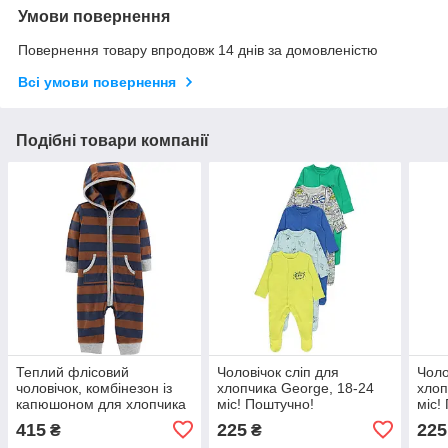
Умови повернення
Повернення товару впродовж 14 днів за домовленістю
Всі умови повернення
Подібні товари компанії
Теплий флісовий
Чоловічок сліп для
Чоло
чоловічок, комбінезон із
хлопчика George, 18-24
хлоп
капюшоном для хлопчика
міс! Поштучно!
міс!
відомого бренда США, 9
415
225
225
₴
₴
міс! Заміри.