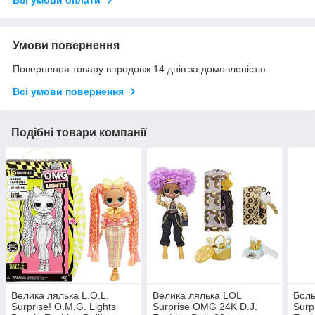
Всі умови оплати
Умови повернення
Повернення товару впродовж 14 днів за домовленістю
Всі умови повернення
Подібні товари компанії
Велика лялька L.O.L.
Велика лялька LOL
Боль
Surprise! O.M.G. Lights
Surprise OMG 24K D.J.
Surp