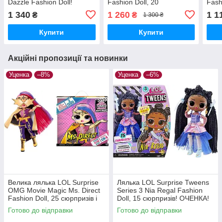
Dazzle Fashion Doll!
Fashion Doll, 20
Fash
Світиться в темряві!
сюрпризів! ОЧЕНКА!
сюрп
1 340
1 260
1 1
₴
₴
1 300 ₴
Читайте сповіщення.
Купити
Купити
Акційні пропозиції та новинки
Уценка
–8%
Уценка
–6%
Велика лялька LOL Surprise
Лялька LOL Surprise Tweens
OMG Movie Magic Ms. Direct
Series 3 Nia Regal Fashion
Fashion Doll, 25 сюрпризів і
Doll, 15 сюрпризів! ОЧЕНКА!
два образи! ОЧЕНКА!
Готово до відправки
Готово до відправки