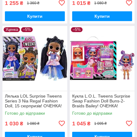
1 255
1 015
₴
₴
1 360 ₴
1 080 ₴
Купити
Купити
Уценка
–5%
–5%
Лялька LOL Surprise Tweens
Кукла L.O.L. Tweens Surprise
Series 3 Nia Regal Fashion
Swap Fashion Doll Buns-2-
Doll, 15 сюрпризів! ОЧЕНКА!
Braids Bailey! ОЧЕНКА!
Готово до відправки
Готово до відправки
1 030
1 045
₴
₴
1 080 ₴
1 095 ₴
Купити
Купити