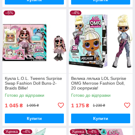
–5%
–4%
Кукла L.O.L. Tweens Surprise
Велика лялька LOL Surprise
Swap Fashion Doll Buns-2-
OMG Merrose Fashion Doll,
Braids Billie!
20 сюрпризів!
Готово до відправки
Готово до відправки
1 045
1 175
₴
₴
1 095 ₴
1 230 ₴
Купити
Купити
Уценка
–4%
Уценка
–4%