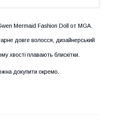
wen Mermaid Fashion Doll от MGA.
 гарне довге волосся, дизайнерський
мому хвості плавають блискітки.
Можна докупити окремо.