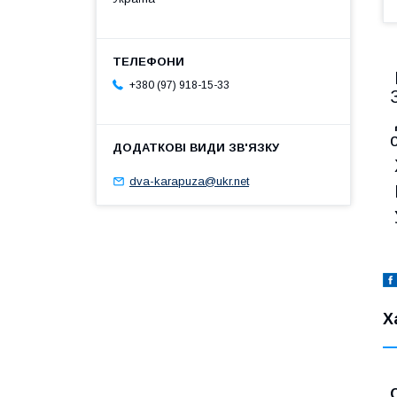
+380 (97) 918-15-33
dva-karapuza@ukr.net
Х