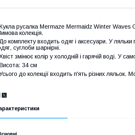
Кукла русалка Mermaze Mermaidz Winter Waves G
Зимова колекція.
До комплекту входить одяг і аксесуари. У ляльки
одяг, суглоби шарнірні.
Хвіст змінює колір у холодній і гарячій воді. У са
Висота: 34 см
Усього до колекції входить п'ять різних ляльок. 
арактеристики
Основні