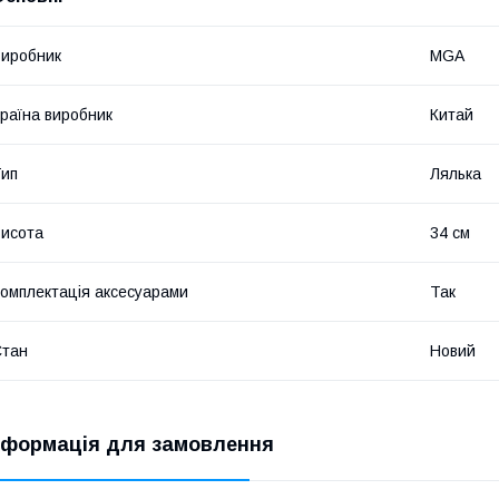
иробник
MGA
раїна виробник
Китай
ип
Лялька
исота
34 см
омплектація аксесуарами
Так
Стан
Новий
нформація для замовлення