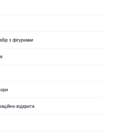
абір з фігурками
ів
ьори
аційно-відкрита