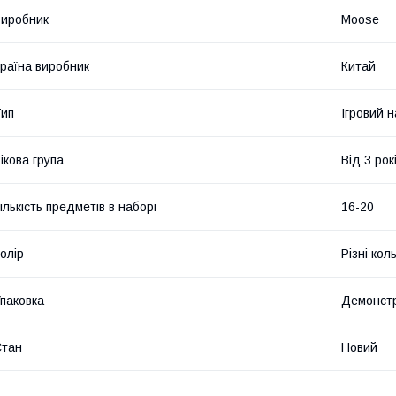
иробник
Moose
раїна виробник
Китай
ип
Ігровий н
ікова група
Від 3 рок
ількість предметів в наборі
16-20
олір
Різні кол
паковка
Демонстр
Стан
Новий