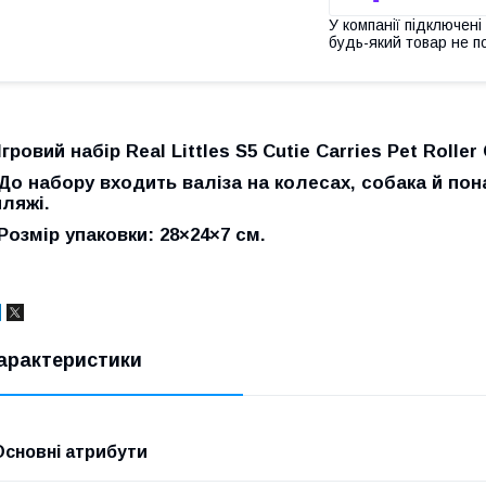
У компанії підключені
будь-який товар не п
Ігровий набір Real Littles S5 Cutie Carries Pet Rolle
До набору входить валіза на колесах, собака й пон
пляжі.
Розмір упаковки: 28×24×7 см.
арактеристики
Основні атрибути