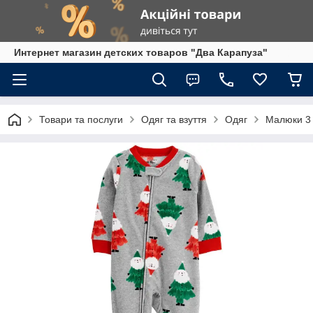
Интернет магазин детских товаров "Два Карапуза"
Товари та послуги
Одяг та взуття
Одяг
Малюки 3 