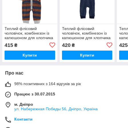
Теплий флісовий
Теплий флісовий
Тепл
чоловічок, комбінезон із
чоловічок, комбінезон із
чоло
капюшоном для хлопчика
капюшоном для хлопчика
кап
відомого бренда США, 9
відомого бренда США, 18
відо
415
420
425
₴
₴
міс! Заміри.
міс!
міс!
Купити
Купити
Про нас
98% позитивних з 164 відгуків за рік
Працює з 30.07.2015
м. Дніпро
ул. Набережная Победы 56, Дніпро, Україна
Контакти