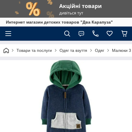
Интернет магазин детских товаров "Два Карапуза"
Товари та послуги
Одяг та взуття
Одяг
Малюки 3 