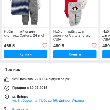
Набір — трійка для
Набір — трійка для
Набі
хлопчика Carters, 24 міс!
хлопчика Carters, 6 міс!
дівч
США
СШ
465
480
480
₴
₴
Купити
Купити
Про нас
98% позитивних з 164 відгуків за рік
Працює з 30.07.2015
м. Дніпро
ул. Набережная Победы 56, Дніпро, Україна
Контакти