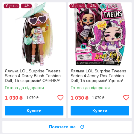
Уценка
–4%
Уценка
–4%
Лялька LOL Surprise Tweens
Лялька LOL Surprise Tweens
Series 4 Darcy Blush Fashion
Series 4 Jenny Rox Fashion
Doll, 15 сюрпризів! ОЧЕНКА!
Doll, 15 сюрпризів! Уценка!
Готово до відправки
Готово до відправки
1 030
1 030
₴
₴
1 070 ₴
1 070 ₴
Купити
Купити
Показати ще