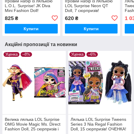
Ігровий набір із лялькою
Ігровий набір із лялькою
Ляль
L.O.L. Surprise! JK Diva
LOL Surprise Neon QT
Twee
Mini Fashion Doll!
Doll, 7 сюрпризів!
Fash
сюрп
825
620
1 0
₴
₴
Купити
Купити
Акційні пропозиції та новинки
Уценка
–8%
Уценка
–6%
Велика лялька LOL Surprise
Лялька LOL Surprise Tweens
OMG Movie Magic Ms. Direct
Series 3 Nia Regal Fashion
Fashion Doll, 25 сюрпризів і
Doll, 15 сюрпризів! ОЧЕНКА!
два образи! ОЧЕНКА!