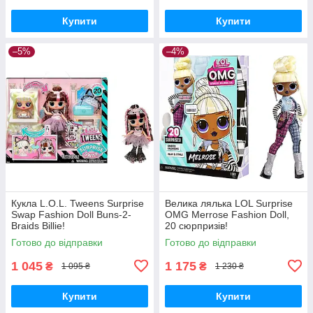
Купити
Купити
–5%
–4%
Кукла L.O.L. Tweens Surprise
Велика лялька LOL Surprise
Swap Fashion Doll Buns-2-
OMG Merrose Fashion Doll,
Braids Billie!
20 сюрпризів!
Готово до відправки
Готово до відправки
1 045
1 175
₴
₴
1 095 ₴
1 230 ₴
Купити
Купити