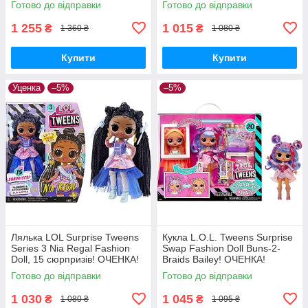
Готово до відправки
Готово до відправки
1 255
1 015
₴
₴
1 360 ₴
1 080 ₴
Купити
Купити
Уценка
–5%
–5%
Лялька LOL Surprise Tweens
Кукла L.O.L. Tweens Surprise
Series 3 Nia Regal Fashion
Swap Fashion Doll Buns-2-
Doll, 15 сюрпризів! ОЧЕНКА!
Braids Bailey! ОЧЕНКА!
Готово до відправки
Готово до відправки
1 030
1 045
₴
₴
1 080 ₴
1 095 ₴