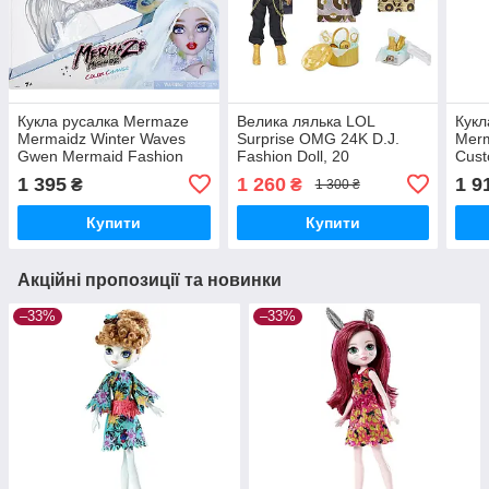
Кукла русалка Mermaze
Велика лялька LOL
Кукл
Mermaidz Winter Waves
Surprise OMG 24K D.J.
Merm
Gwen Mermaid Fashion
Fashion Doll, 20
Cust
Doll!
сюрпризів! ОЧЕНКА!
Змін
1 395
1 260
1 9
₴
₴
1 300 ₴
Читайте сповіщення.
Купити
Купити
Акційні пропозиції та новинки
–33%
–33%