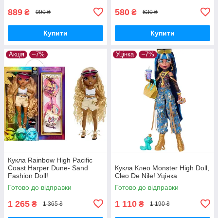
889
580
₴
₴
990 ₴
630 ₴
Купити
Купити
Акція
–7%
Уцінка
–7%
Кукла Rainbow High Pacific
Coast Harper Dune- Sand
Кукла Клео Monster High Doll,
Fashion Doll!
Cleo De Nile! Уцінка
Готово до відправки
Готово до відправки
1 265
1 110
₴
₴
1 365 ₴
1 190 ₴