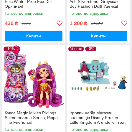
Epic Winter Pixie Fox Doll!
Ash Silverstone, Greyscale
Оригінал!
Boy Fashion Doll! Уценка!
Готово до відправки
Готово до відправки
430
1 200
₴
₴
550 ₴
1 410 ₴
Купити
Купити
–10%
Уценка
–8%
Кукла Magic Mixies Pixlings
Ігровий набір Магазин
Shimmerverse Series, Pippa
солодощів Disney Frozen
The Firehorse!
Little Kingdom Arendelle Treat
Shoppe! ОЧЕНКА! Читайте
Готово до відправки
Готово до відправки
опис.