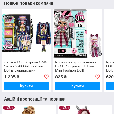
Подібні товари компанії
Лялька LOL Surprise OMG
Ігровий набір із лялькою
Ігро
Series 2 Alt Grrl Fashion
L.O.L. Surprise! JK Diva
LOL 
Doll із сюрпризами!
Mini Fashion Doll!
Doll
1 235
825
620
₴
₴
Купити
Купити
Акційні пропозиції та новинки
–33%
–33%