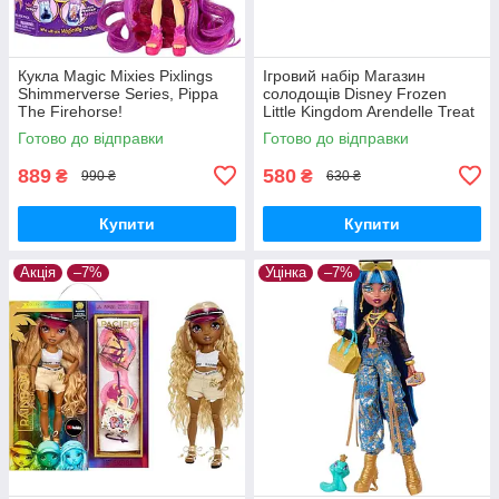
Кукла Magic Mixies Pixlings
Ігровий набір Магазин
Shimmerverse Series, Pippa
солодощів Disney Frozen
The Firehorse!
Little Kingdom Arendelle Treat
Shoppe! ОЧЕНКА! Читайте
Готово до відправки
Готово до відправки
опис.
889
580
₴
₴
990 ₴
630 ₴
Купити
Купити
Акція
–7%
Уцінка
–7%