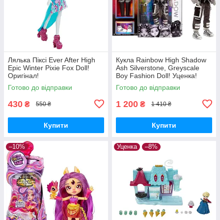
Лялька Піксі Ever After High
Кукла Rainbow High Shadow
Epic Winter Pixie Fox Doll!
Ash Silverstone, Greyscale
Оригінал!
Boy Fashion Doll! Уценка!
Готово до відправки
Готово до відправки
430
1 200
₴
₴
550 ₴
1 410 ₴
Купити
Купити
–10%
Уценка
–8%