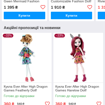
Gwen Mermaid Fashion
Customizable Fashion Doll!
Rivi
Doll!
Змінює колір.
Doll
1 395
1 910
1 3
₴
₴
опис
Купити
Купити
Акційні пропозиції та новинки
–33%
–33%
Кукла Ever After High Dragon
Кукла Ever After High Dragon
Games Featherly Doll!
Games Harelow Doll!
Готово до відправки
Готово до відправки
360
360
₴
₴
540 ₴
540 ₴