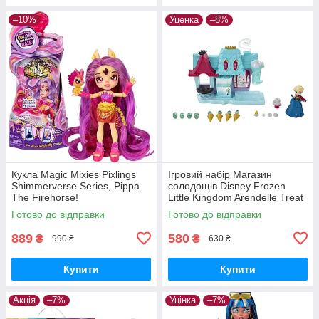
–10%
Уценка
–8%
Кукла Magic Mixies Pixlings
Ігровий набір Магазин
Shimmerverse Series, Pippa
солодощів Disney Frozen
The Firehorse!
Little Kingdom Arendelle Treat
Shoppe! ОЧЕНКА! Читайте
Готово до відправки
Готово до відправки
опис.
889
580
₴
₴
990 ₴
630 ₴
Купити
Купити
Акція
–7%
Уцінка
–7%