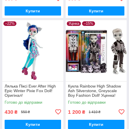
Купити
Купити
–22%
Уцінка
–15%
Лялька Піксі Ever After High
Кукла Rainbow High Shadow
Epic Winter Pixie Fox Doll!
Ash Silverstone, Greyscale
Оригінал!
Boy Fashion Doll! Уценка!
Готово до відправки
Готово до відправки
430
1 200
₴
₴
550 ₴
1 410 ₴
Купити
Купити