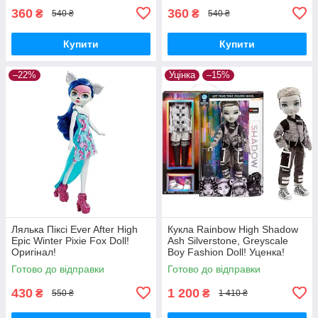
360
360
₴
₴
540 ₴
540 ₴
Купити
Купити
–22%
Уцінка
–15%
Лялька Піксі Ever After High
Кукла Rainbow High Shadow
Epic Winter Pixie Fox Doll!
Ash Silverstone, Greyscale
Оригінал!
Boy Fashion Doll! Уценка!
Готово до відправки
Готово до відправки
430
1 200
₴
₴
550 ₴
1 410 ₴