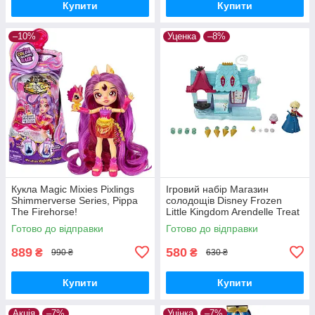
Купити
Купити
–10%
Уценка
–8%
Кукла Magic Mixies Pixlings
Ігровий набір Магазин
Shimmerverse Series, Pippa
солодощів Disney Frozen
The Firehorse!
Little Kingdom Arendelle Treat
Shoppe! ОЧЕНКА! Читайте
Готово до відправки
Готово до відправки
опис.
889
580
₴
₴
990 ₴
630 ₴
Купити
Купити
Акція
–7%
Уцінка
–7%