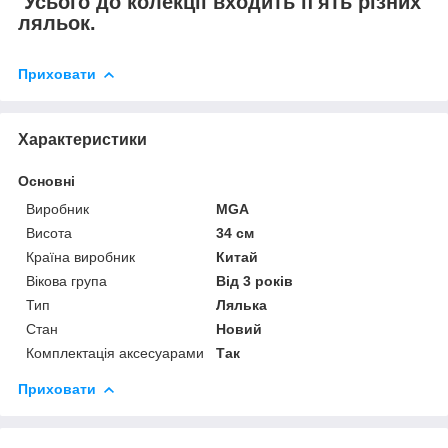
Усього до колекції входить п'ять різних
ляльок.
Приховати
Характеристики
Основні
Виробник
MGA
Висота
34 см
Країна виробник
Китай
Вікова група
Від 3 років
Тип
Лялька
Стан
Новий
Комплектація аксесуарами
Так
Приховати