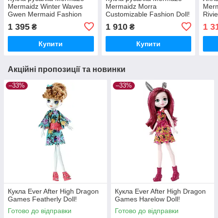
Mermaidz Winter Waves
Mermaidz Morra
Merm
Gwen Mermaid Fashion
Customizable Fashion Doll!
Rivi
Doll!
Змінює колір.
Doll
1 395
1 910
1 3
₴
₴
опис
Купити
Купити
Акційні пропозиції та новинки
–33%
–33%
Кукла Ever After High Dragon
Кукла Ever After High Dragon
Games Featherly Doll!
Games Harelow Doll!
Готово до відправки
Готово до відправки