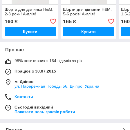
Шорти для дівчинки H&M,
Шорти для дівчинки H&M,
Шорт
2-3 роки! Англія!
5-6 років! Англія!
1,5-
160
165
160
₴
₴
Купити
Купити
Про нас
98% позитивних з 164 відгуків за рік
Працює з 30.07.2015
м. Дніпро
ул. Набережная Победы 56, Дніпро, Україна
Контакти
Сьогодні вихідний
Показати весь графік роботи
Про нас