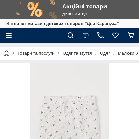
Интернет магазин детских товаров "Два Карапуза"
Товари та послуги
Одяг та взуття
Одяг
Малюки 3 