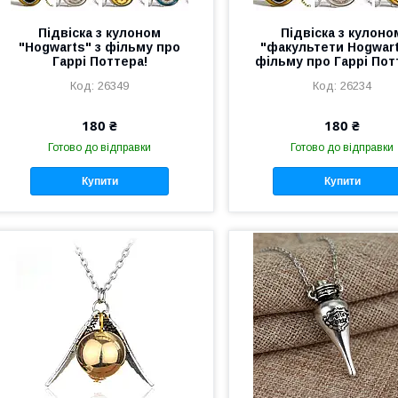
Підвіска з кулоном
Підвіска з кулоно
"Hogwarts" з фільму про
"факультети Hogwart
Гаррі Поттера!
фільму про Гаррі Пот
26349
26234
180 ₴
180 ₴
Готово до відправки
Готово до відправки
Купити
Купити