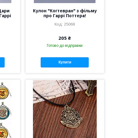
Дари
Кулон "Когтевран" з фільму
Гаррі
про Гаррі Поттера!
25068
205 ₴
Готово до відправки
Купити