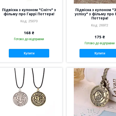
Підвіска з кулоном "Снітч" з
Підвіска з кулоном "
фільму про Гаррі Поттера!
успіху" з фільму про 
Поттера!
25070
26972
168 ₴
175 ₴
Готово до відправки
Готово до відправки
Купити
Купити