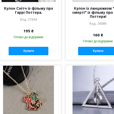
Кулон Снітч із фільму про
Кулон із ланцюжком 
Гаррі Поттера.
смерті" із фільму про
Поттера!
27644
26066
195 ₴
160 ₴
Готово до відправки
Готово до відправки
Купити
Купити