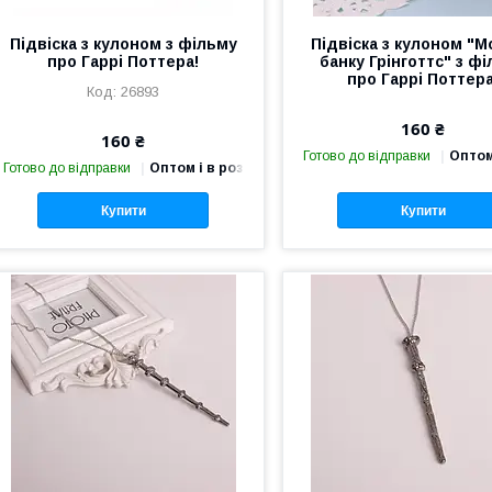
Підвіска з кулоном з фільму
Підвіска з кулоном "
про Гаррі Поттера!
банку Грінготтс" з ф
про Гаррі Поттера
26893
160 ₴
160 ₴
Готово до відправки
Оптом
Готово до відправки
Оптом і в роздріб
Купити
Купити