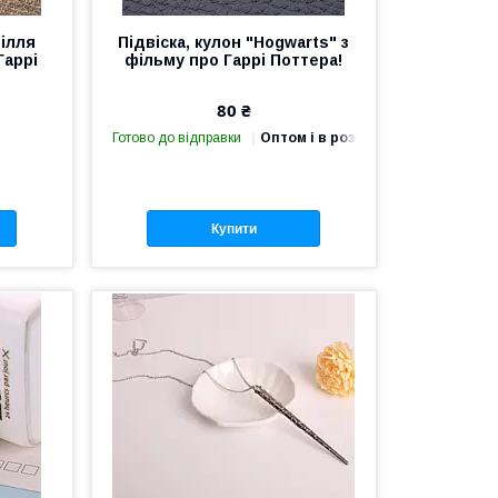
Зілля
Підвіска, кулон "Hogwarts" з
Гаррі
фільму про Гаррі Поттера!
80 ₴
Готово до відправки
Оптом і в роздріб
Купити