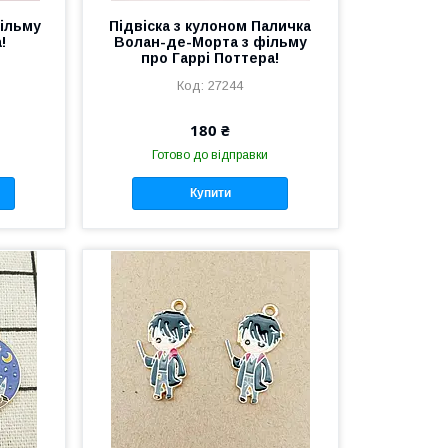
фільму
Підвіска з кулоном Паличка
!
Волан-де-Морта з фільму
про Гаррі Поттера!
27244
180 ₴
Готово до відправки
Купити