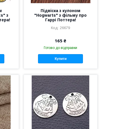
м
Підвіска з кулоном
s" з
"Hogwarts" з фільму про
тера!
Гаррі Поттера!
26679
165 ₴
Готово до відправки
Купити