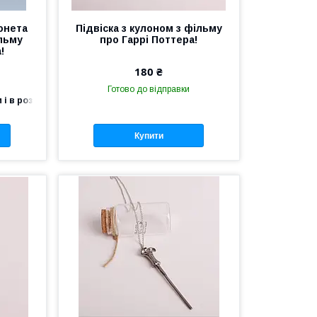
Монета
Підвіска з кулоном з фільму
ільму
про Гаррі Поттера!
!
180 ₴
Готово до відправки
 і в роздріб
Купити