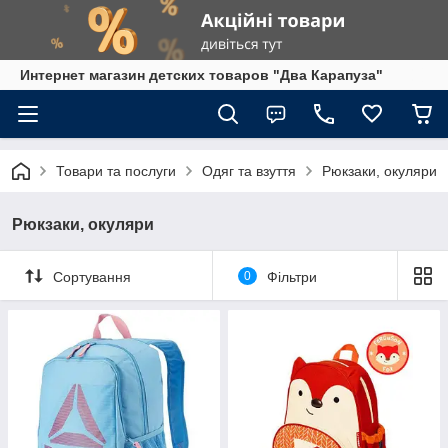
Интернет магазин детских товаров "Два Карапуза"
Товари та послуги
Одяг та взуття
Рюкзаки, окуляри
Рюкзаки, окуляри
Сортування
0
Фільтри