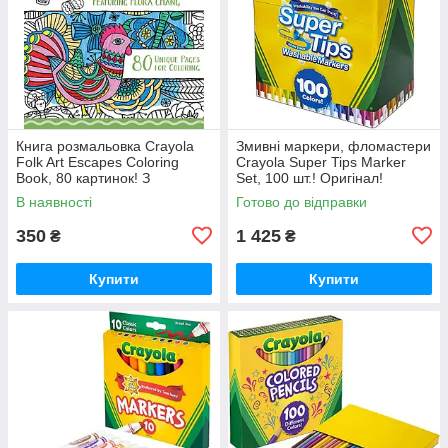
Книга розмальовка Crayola
Змивні маркери, фломастери
Folk Art Escapes Coloring
Crayola Super Tips Marker
Book, 80 картинок! З
Set, 100 шт.! Оригінал!
унікальним дизайном.
В наявності
Готово до відправки
350
1 425
₴
₴
Купити
Купити